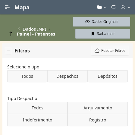
Ir para Conteúdo Principal
Mapa
Dados Originais
Dados INPI
Painel - Patentes
Saiba mais
Filtros
Resetar Filtros
Selecione o tipo
Todos
Despachos
Depósitos
Tipo Despacho
Todos
Arquivamento
Indeferimento
Registro