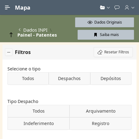
Ir para Conteúdo Principal
Mapa
Dados Originais
Dados INPI
Painel - Patentes
Saiba mais
Filtros
Resetar Filtros
Selecione o tipo
Todos
Despachos
Depósitos
Tipo Despacho
Todos
Arquivamento
Indeferimento
Registro