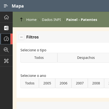
Ir para Conteúdo Principal
Mapa
Principal
Home
Dados INPI
Painel - Patentes
Processos de Negócios
Filtros
Dados INPI
Indicadores FAPEG
Selecione o tipo
Todos
Despachos
Instrumentos de Gestão
Selecione o ano
Todos
2005
2006
2007
2008