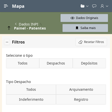
Ir para Conteúdo Principal
Mapa
Dados Originais
Dados INPI
Painel - Patentes
Saiba mais
Filtros
Resetar Filtros
Selecione o tipo
Todos
Despachos
Depósitos
Tipo Despacho
Todos
Arquivamento
Indeferimento
Registro