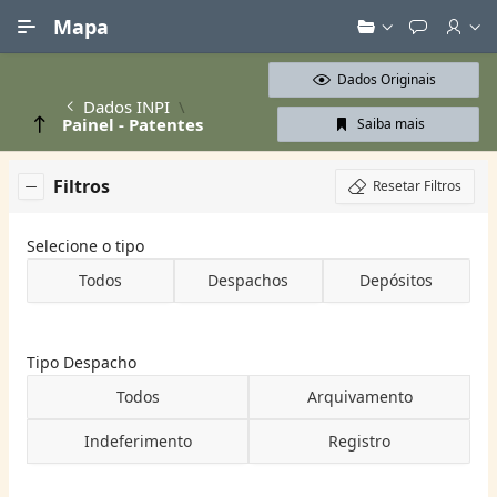
Ir para Conteúdo Principal
Mapa
Dados Originais
Dados INPI
Painel - Patentes
Saiba mais
Filtros
Resetar Filtros
Selecione o tipo
Todos
Despachos
Depósitos
Tipo Despacho
Todos
Arquivamento
Indeferimento
Registro