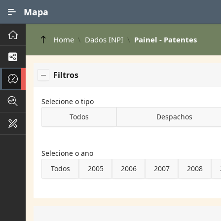
Ir para Conteúdo Principal
Mapa
Principal
Home
Dados INPI
Painel - Patentes
Processos de Negócios
Filtros
Dados INPI
Indicadores FAPEG
Selecione o tipo
Todos
Despachos
Instrumentos de Gestão
Selecione o ano
Todos
2005
2006
2007
2008