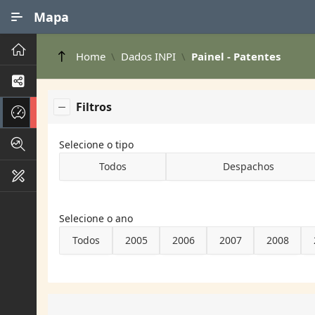
Ir para Conteúdo Principal
Mapa
Principal
Home
Dados INPI
Painel - Patentes
Processos de Negócios
Filtros
Dados INPI
Indicadores FAPEG
Selecione o tipo
Todos
Despachos
Instrumentos de Gestão
Selecione o ano
Todos
2005
2006
2007
2008