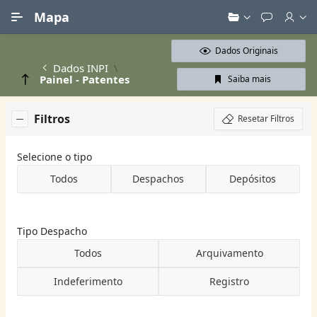
Ir para Conteúdo Principal
Mapa
Dados Originais
Dados INPI
Painel - Patentes
Saiba mais
Filtros
Resetar Filtros
Selecione o tipo
Todos
Despachos
Depósitos
Tipo Despacho
Todos
Arquivamento
Indeferimento
Registro