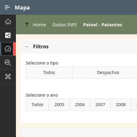
Ir para Conteúdo Principal
Mapa
Principal
Home
Dados INPI
Painel - Patentes
Processos de Negócios
Filtros
Dados INPI
Indicadores FAPEG
Selecione o tipo
Todos
Despachos
Instrumentos de Gestão
Selecione o ano
Todos
2005
2006
2007
2008