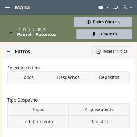
Ir para Conteúdo Principal
Mapa
Dados Originais
Dados INPI
Painel - Patentes
Saiba mais
Filtros
Resetar Filtros
Selecione o tipo
Todos
Despachos
Depósitos
Tipo Despacho
Todos
Arquivamento
Indeferimento
Registro