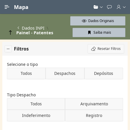
Ir para Conteúdo Principal
Mapa
Dados Originais
Dados INPI
Painel - Patentes
Saiba mais
Filtros
Resetar Filtros
Selecione o tipo
Todos
Despachos
Depósitos
Tipo Despacho
Todos
Arquivamento
Indeferimento
Registro