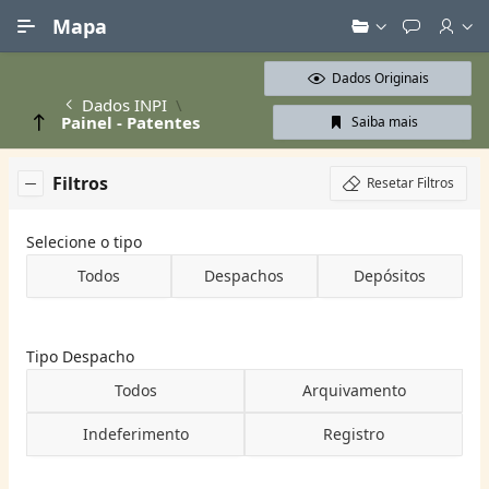
Ir para Conteúdo Principal
Mapa
Dados Originais
Dados INPI
Painel - Patentes
Saiba mais
Filtros
Resetar Filtros
Selecione o tipo
Todos
Despachos
Depósitos
Tipo Despacho
Todos
Arquivamento
Indeferimento
Registro