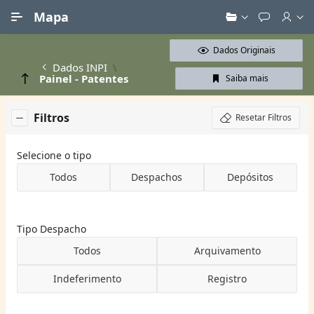
Ir para Conteúdo Principal
Mapa
Dados Originais
Dados INPI
Painel - Patentes
Saiba mais
Filtros
Resetar Filtros
Selecione o tipo
Todos
Despachos
Depósitos
Tipo Despacho
Todos
Arquivamento
Indeferimento
Registro