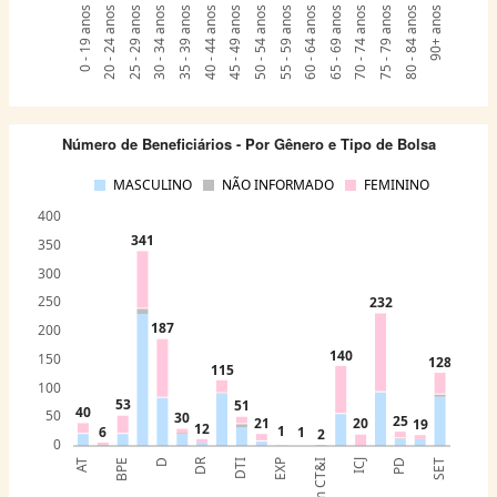
0 - 19 anos
20 - 24 anos
25 - 29 anos
30 - 34 anos
35 - 39 anos
40 - 44 anos
45 - 49 anos
50 - 54 anos
55 - 59 anos
60 - 64 anos
65 - 69 anos
70 - 74 anos
75 - 79 anos
80 - 84 anos
90+ anos
Número de Beneficiários - Por Gênero e Tipo de Bolsa
MASCULINO
NÃO INFORMADO
FEMININO
400
341
350
300
250
232
187
200
140
150
128
115
100
53
51
40
50
30
25
21
20
19
12
1
6
1
2
0
DR
AT
BPE
D
DTI
EXP
ICJ
PD
SET