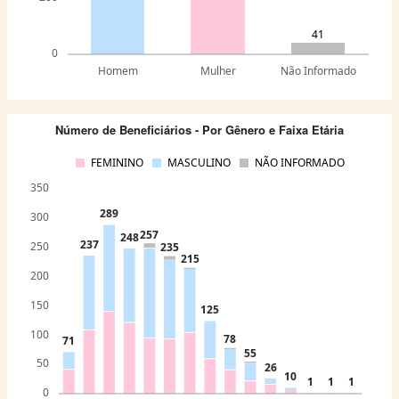
41
0
Homem
Mulher
Não Informado
Número de Beneficiários - Por Gênero e Faixa Etária
FEMININO
MASCULINO
NÃO INFORMADO
350
289
300
257
248
237
250
235
215
200
150
125
100
78
71
55
50
26
10
1
1
1
0