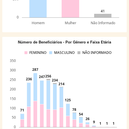
41
0
Homem
Mulher
Não Informado
Número de Beneficiários - Por Gênero e Faixa Etária
FEMININO
MASCULINO
NÃO INFORMADO
350
287
300
256
247
236
250
234
214
200
150
125
100
78
71
54
50
26
9
1
1
1
0