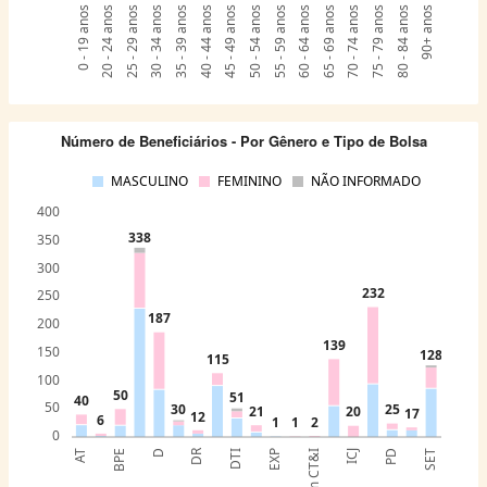
0 - 19 anos
20 - 24 anos
25 - 29 anos
30 - 34 anos
35 - 39 anos
40 - 44 anos
45 - 49 anos
50 - 54 anos
55 - 59 anos
60 - 64 anos
65 - 69 anos
70 - 74 anos
75 - 79 anos
80 - 84 anos
90+ anos
Número de Beneficiários - Por Gênero e Tipo de Bolsa
MASCULINO
FEMININO
NÃO INFORMADO
400
338
350
300
232
250
187
200
139
150
128
115
100
50
51
40
50
30
25
21
20
17
12
6
2
1
1
0
DR
AT
BPE
D
DTI
EXP
ICJ
PD
SET