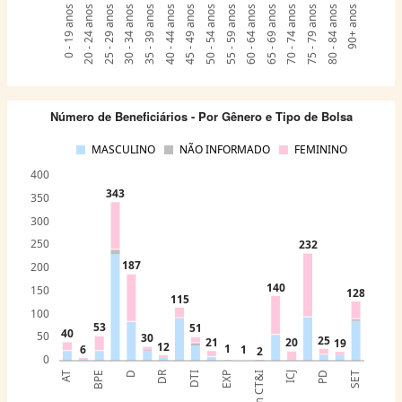
0 - 19 anos
20 - 24 anos
25 - 29 anos
30 - 34 anos
35 - 39 anos
40 - 44 anos
45 - 49 anos
50 - 54 anos
55 - 59 anos
60 - 64 anos
65 - 69 anos
70 - 74 anos
75 - 79 anos
80 - 84 anos
90+ anos
Número de Beneficiários - Por Gênero e Tipo de Bolsa
MASCULINO
NÃO INFORMADO
FEMININO
400
343
350
300
250
232
187
200
140
150
128
115
100
53
51
40
50
30
25
21
20
19
12
1
6
1
2
0
DR
AT
BPE
D
DTI
EXP
ICJ
PD
SET