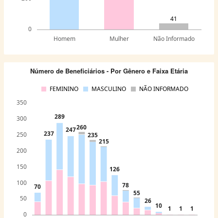
41
0
Homem
Mulher
Não Informado
Número de Beneficiários - Por Gênero e Faixa Etária
FEMININO
MASCULINO
NÃO INFORMADO
350
289
300
260
247
237
250
235
215
200
150
126
100
78
70
55
50
26
10
1
1
1
0