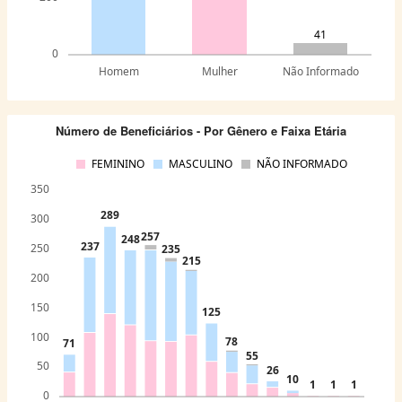
41
0
Homem
Mulher
Não Informado
Número de Beneficiários - Por Gênero e Faixa Etária
FEMININO
MASCULINO
NÃO INFORMADO
350
289
300
257
248
237
250
235
215
200
150
125
100
78
71
55
50
26
10
1
1
1
0