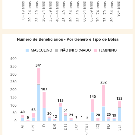
0 - 19 anos
20 - 24 anos
25 - 29 anos
30 - 34 anos
35 - 39 anos
40 - 44 anos
45 - 49 anos
50 - 54 anos
55 - 59 anos
60 - 64 anos
65 - 69 anos
70 - 74 anos
75 - 79 anos
80 - 84 anos
90+ anos
Número de Beneficiários - Por Gênero e Tipo de Bolsa
MASCULINO
NÃO INFORMADO
FEMININO
400
341
350
300
250
232
187
200
140
150
128
115
100
53
51
40
50
30
25
21
20
19
12
1
6
1
2
0
DR
AT
BPE
D
DTI
EXP
ICJ
PD
SET