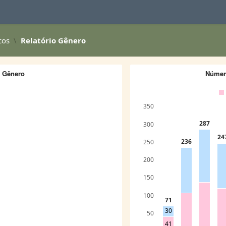
cos
Relatório Gênero
r Gênero
Número
350
287
300
24
236
250
200
150
100
71
30
50
41