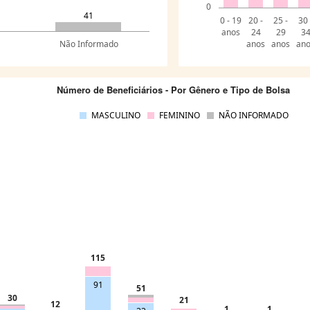
0
41
0 - 19
20 -
25 -
30 
anos
24
29
3
Não Informado
anos
anos
an
Número de Beneficiários - Por Gênero e Tipo de Bolsa
MASCULINO
FEMININO
NÃO INFORMADO
115
91
51
30
21
12
1
1