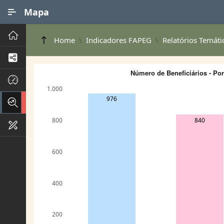
Ir para Conteúdo Principal
Mapa
Principal
Home
Indicadores FAPEG
Relatórios Temáti
Processos de Negócios
Número de Beneficiários - Po
Dados INPI
1.000
976
Indicadores FAPEG
840
800
Instrumentos de Gestão
600
400
200