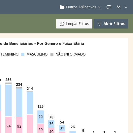
Outros Aplicativos
Feedback
Limpar Filtros
Abrir Filtros
 de Beneficiários - Por Gênero e Faixa Etária
FEMININO
MASCULINO
NÃO INFORMADO
256
7
234
214
125
65
78
54
36
94
92
26
31
59
9
40
1
1
1