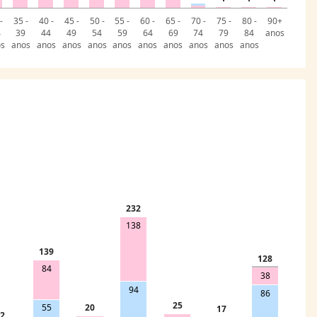
-
35 -
40 -
45 -
50 -
55 -
60 -
65 -
70 -
75 -
80 -
90+
4
39
44
49
54
59
64
69
74
79
84
anos
os
anos
anos
anos
anos
anos
anos
anos
anos
anos
anos
232
138
139
128
84
38
94
86
25
20
55
17
2