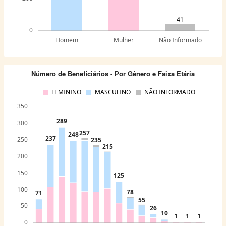
41
0
Homem
Mulher
Não Informado
Número de Beneficiários - Por Gênero e Faixa Etária
FEMININO
MASCULINO
NÃO INFORMADO
350
289
300
257
248
237
250
235
215
200
150
125
100
78
71
55
50
26
10
1
1
1
0