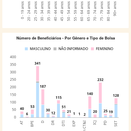
0 - 19 anos
20 - 24 anos
25 - 29 anos
30 - 34 anos
35 - 39 anos
40 - 44 anos
45 - 49 anos
50 - 54 anos
55 - 59 anos
60 - 64 anos
65 - 69 anos
70 - 74 anos
75 - 79 anos
80 - 84 anos
90+ anos
Número de Beneficiários - Por Gênero e Tipo de Bolsa
MASCULINO
NÃO INFORMADO
FEMININO
400
341
350
300
250
232
187
200
140
150
128
115
100
53
51
40
50
30
25
21
20
19
12
1
6
1
2
0
DR
AT
BPE
D
DTI
EXP
ICJ
PD
SET