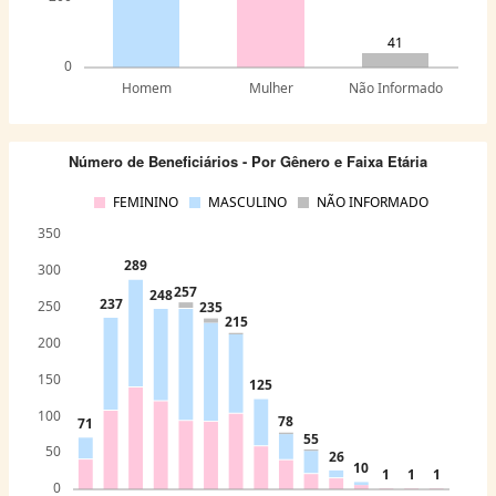
41
0
Homem
Mulher
Não Informado
Número de Beneficiários - Por Gênero e Faixa Etária
FEMININO
MASCULINO
NÃO INFORMADO
350
289
300
257
248
237
250
235
215
200
150
125
100
78
71
55
50
26
10
1
1
1
0