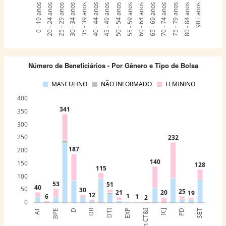
0 - 19 anos
20 - 24 anos
25 - 29 anos
30 - 34 anos
35 - 39 anos
40 - 44 anos
45 - 49 anos
50 - 54 anos
55 - 59 anos
60 - 64 anos
65 - 69 anos
70 - 74 anos
75 - 79 anos
80 - 84 anos
90+ anos
Número de Beneficiários - Por Gênero e Tipo de Bolsa
MASCULINO
NÃO INFORMADO
FEMININO
400
341
350
300
250
232
187
200
140
150
128
115
100
53
51
40
50
30
25
21
20
19
12
1
6
1
2
0
DR
AT
BPE
D
DTI
EXP
ICJ
PD
SET