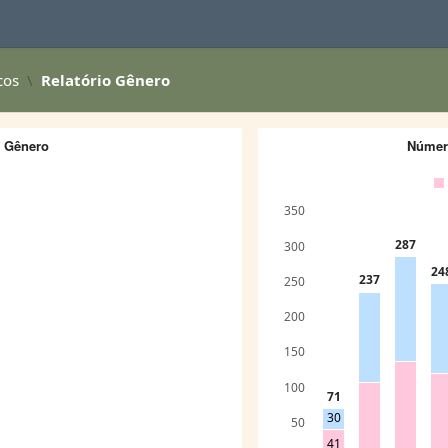
cos
Relatório Gênero
r Gênero
Número
350
287
300
24
237
250
200
150
100
71
30
50
41