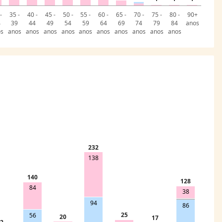
-
35 -
40 -
45 -
50 -
55 -
60 -
65 -
70 -
75 -
80 -
90+
4
39
44
49
54
59
64
69
74
79
84
anos
os
anos
anos
anos
anos
anos
anos
anos
anos
anos
anos
232
138
140
128
84
38
94
86
25
56
20
17