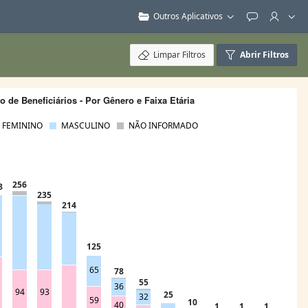
Outros Aplicativos
Feedback
Limpar Filtros
Abrir Filtros
 de Beneficiários - Por Gênero e Faixa Etária
FEMININO
MASCULINO
NÃO INFORMADO
256
8
235
214
125
65
78
55
36
94
93
25
32
59
10
40
1
1
1