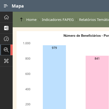
Ir para Conteúdo Principal
Mapa
Principal
Home
Indicadores FAPEG
Relatórios Temáti
Processos de Negócios
Número de Beneficiários - Po
Dados INPI
1.000
979
Indicadores FAPEG
841
800
Instrumentos de Gestão
600
400
200