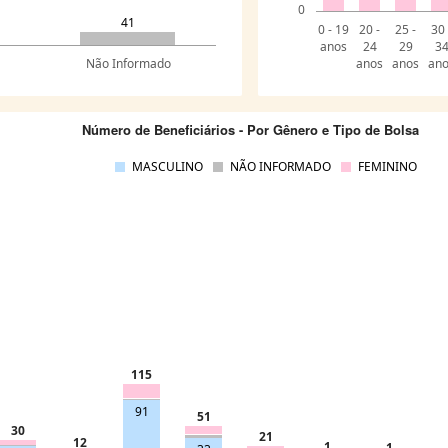
0
41
0 - 19
20 -
25 -
30 
anos
24
29
3
Não Informado
anos
anos
an
Número de Beneficiários - Por Gênero e Tipo de Bolsa
MASCULINO
NÃO INFORMADO
FEMININO
115
91
51
30
21
12
1
1