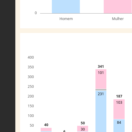
0
Homem
Mulher
400
341
350
101
300
250
231
200
187
103
150
100
84
50
40
50
30
6