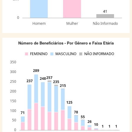
41
0
Homem
Mulher
Não Informado
Número de Beneficiários - Por Gênero e Faixa Etária
FEMININO
MASCULINO
NÃO INFORMADO
350
289
300
257
248
237
250
235
215
200
150
125
100
78
71
55
50
26
10
1
1
1
0