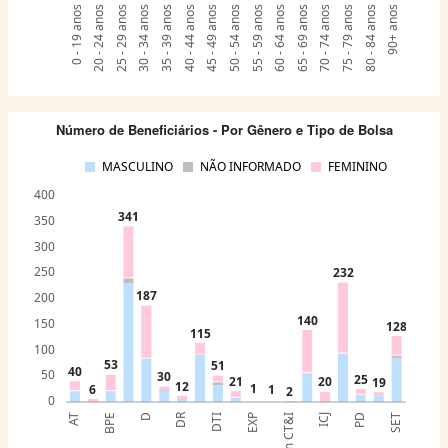
0 - 19 anos
20 - 24 anos
25 - 29 anos
30 - 34 anos
35 - 39 anos
40 - 44 anos
45 - 49 anos
50 - 54 anos
55 - 59 anos
60 - 64 anos
65 - 69 anos
70 - 74 anos
75 - 79 anos
80 - 84 anos
90+ anos
Número de Beneficiários - Por Gênero e Tipo de Bolsa
MASCULINO
NÃO INFORMADO
FEMININO
400
341
350
300
250
232
187
200
140
150
128
115
100
53
51
40
50
30
25
21
20
19
12
1
6
1
2
0
DR
AT
BPE
D
DTI
EXP
ICJ
PD
SET