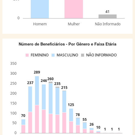
41
0
Homem
Mulher
Não Informado
Número de Beneficiários - Por Gênero e Faixa Etária
FEMININO
MASCULINO
NÃO INFORMADO
350
289
300
260
246
237
250
235
215
200
150
125
100
78
70
55
50
26
10
1
1
1
0