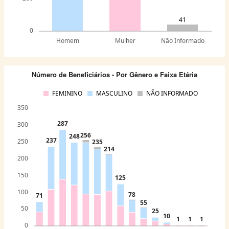
41
0
Homem
Mulher
Não Informado
Número de Beneficiários - Por Gênero e Faixa Etária
FEMININO
MASCULINO
NÃO INFORMADO
350
287
300
256
248
237
250
235
214
200
150
125
100
78
71
55
50
25
10
1
1
1
0