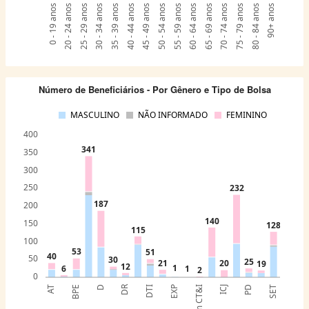
0 - 19 anos
20 - 24 anos
25 - 29 anos
30 - 34 anos
35 - 39 anos
40 - 44 anos
45 - 49 anos
50 - 54 anos
55 - 59 anos
60 - 64 anos
65 - 69 anos
70 - 74 anos
75 - 79 anos
80 - 84 anos
90+ anos
Número de Beneficiários - Por Gênero e Tipo de Bolsa
MASCULINO
NÃO INFORMADO
FEMININO
400
341
350
300
250
232
187
200
140
150
128
115
100
53
51
40
50
30
25
21
20
19
12
1
6
1
2
0
DR
AT
BPE
D
DTI
EXP
ICJ
PD
SET