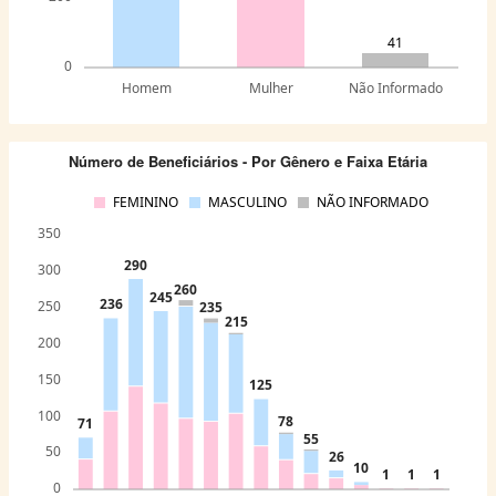
41
0
Homem
Mulher
Não Informado
Número de Beneficiários - Por Gênero e Faixa Etária
FEMININO
MASCULINO
NÃO INFORMADO
350
290
300
260
245
236
250
235
215
200
150
125
100
78
71
55
50
26
10
1
1
1
0