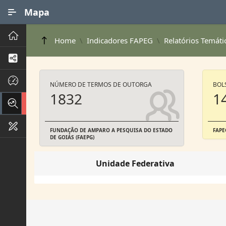
Ir para Conteúdo Principal
Mapa
Principal
Home
Indicadores FAPEG
Relatórios Temáti
Processos de Negócios
Dados INPI
NÚMERO DE TERMOS DE OUTORGA
BOL
1832
1
Indicadores FAPEG
Instrumentos de Gestão
FUNDAÇÃO DE AMPARO A PESQUISA DO ESTADO
FAPE
DE GOIÁS (FAEPG)
Unidade Federativa