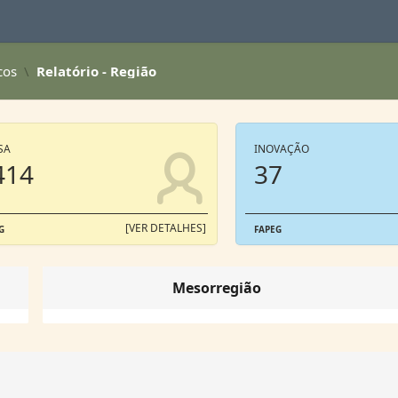
cos
Relatório - Região
SA
INOVAÇÃO
414
37
[VER DETALHES]
G
FAPEG
Mesorregião