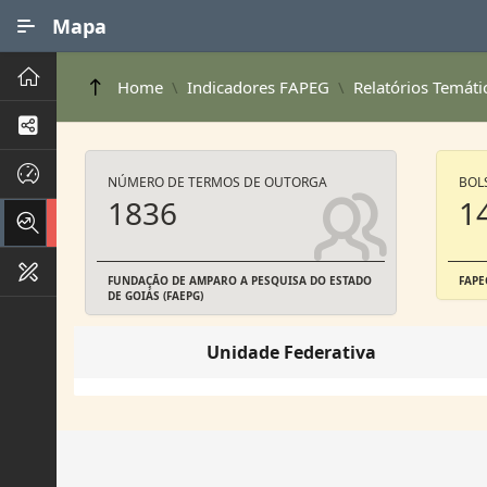
Ir para Conteúdo Principal
Mapa
Principal
Home
Indicadores FAPEG
Relatórios Temáti
Processos de Negócios
Dados INPI
NÚMERO DE TERMOS DE OUTORGA
BOL
1836
1
Indicadores FAPEG
Instrumentos de Gestão
FUNDAÇÃO DE AMPARO A PESQUISA DO ESTADO
FAPE
DE GOIÁS (FAEPG)
Unidade Federativa