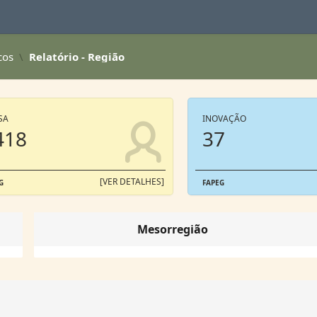
cos
Relatório - Região
SA
INOVAÇÃO
418
37
[VER DETALHES]
G
FAPEG
Mesorregião