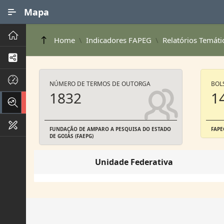
Ir para Conteúdo Principal
Mapa
Principal
Home
Indicadores FAPEG
Relatórios Temáti
Processos de Negócios
Dados INPI
NÚMERO DE TERMOS DE OUTORGA
BOL
1832
1
Indicadores FAPEG
Instrumentos de Gestão
FUNDAÇÃO DE AMPARO A PESQUISA DO ESTADO
FAPE
DE GOIÁS (FAEPG)
Unidade Federativa