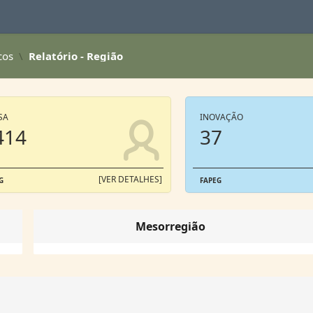
cos
Relatório - Região
SA
INOVAÇÃO
414
37
[VER DETALHES]
G
FAPEG
Mesorregião