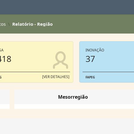
cos
Relatório - Região
SA
INOVAÇÃO
418
37
[VER DETALHES]
G
FAPEG
Mesorregião