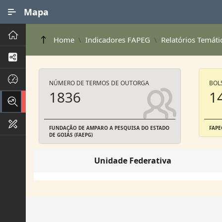
Ir para Conteúdo Principal
Mapa
Principal
Home
Indicadores FAPEG
Relatórios Temáti
Processos de Negócios
Dados INPI
NÚMERO DE TERMOS DE OUTORGA
BOL
1836
1
Indicadores FAPEG
Instrumentos de Gestão
FUNDAÇÃO DE AMPARO A PESQUISA DO ESTADO
FAPE
DE GOIÁS (FAEPG)
Unidade Federativa