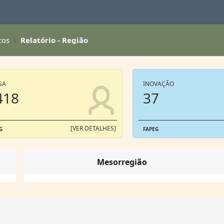
cos
Relatório - Região
SA
INOVAÇÃO
418
37
[VER DETALHES]
G
FAPEG
Mesorregião