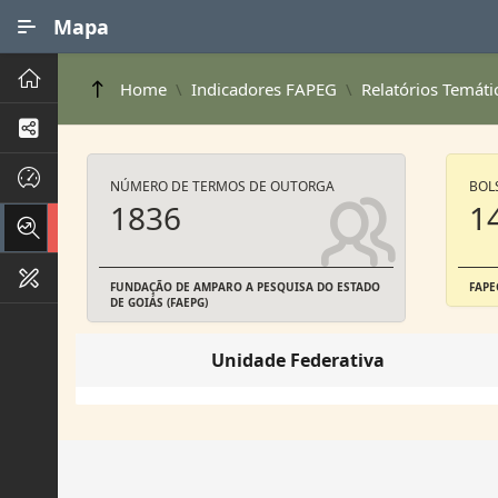
Ir para Conteúdo Principal
Mapa
Principal
Home
Indicadores FAPEG
Relatórios Temáti
Processos de Negócios
Dados INPI
NÚMERO DE TERMOS DE OUTORGA
BOL
1836
1
Indicadores FAPEG
Instrumentos de Gestão
FUNDAÇÃO DE AMPARO A PESQUISA DO ESTADO
FAPE
DE GOIÁS (FAEPG)
Unidade Federativa