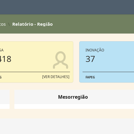
cos
Relatório - Região
SA
INOVAÇÃO
418
37
[VER DETALHES]
G
FAPEG
Mesorregião